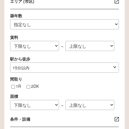
エリア (市区)
築年数
賃料
～
駅から徒歩
指定なし
1分以内
3分以内
5分以内
10分以内
15分以内
間取り
1R
2DK
面積
～
条件・設備